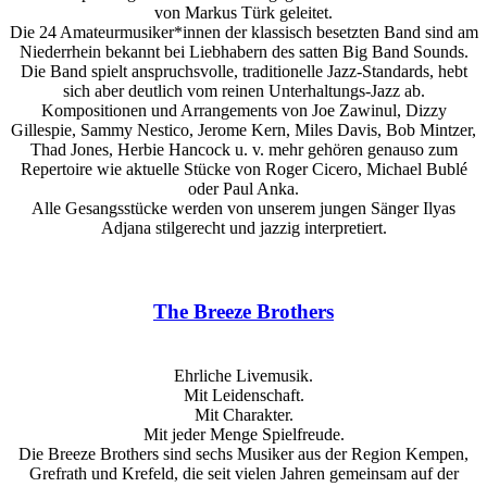
von Markus Türk geleitet.
Die 24 Amateurmusiker*innen der klassisch besetzten Band sind am
Niederrhein bekannt bei Liebhabern des satten Big Band Sounds.
Die Band spielt anspruchsvolle, traditionelle Jazz-Standards, hebt
sich aber deutlich vom reinen Unterhaltungs-Jazz ab.
Kompositionen und Arrangements von Joe Zawinul, Dizzy
Gillespie, Sammy Nestico, Jerome Kern, Miles Davis, Bob Mintzer,
Thad Jones, Herbie Hancock u. v. mehr gehören genauso zum
Repertoire wie aktuelle Stücke von Roger Cicero, Michael Bublé
oder Paul Anka.
Alle Gesangsstücke werden von unserem jungen Sänger Ilyas
Adjana stilgerecht und jazzig interpretiert.
The Breeze Brothers
Ehrliche Livemusik.
Mit Leidenschaft.
Mit Charakter.
Mit jeder Menge Spielfreude.
Die Breeze Brothers sind sechs Musiker aus der Region Kempen,
Grefrath und Krefeld, die seit vielen Jahren gemeinsam auf der