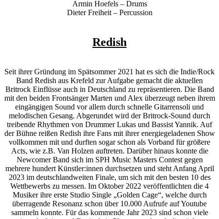
Armin Hoefels – Drums
Dieter Freiheit – Percussion
Redish
Seit ihrer Gründung im Spätsommer 2021 hat es sich die Indie/Rock
Band Redish aus Krefeld zur Aufgabe gemacht die aktuellen
Britrock Einflüsse auch in Deutschland zu repräsentieren. Die Band
mit den beiden Frontsänger Marten und Alex überzeugt neben ihrem
eingängigen Sound vor allem durch schnelle Gitarrensoli und
melodischen Gesang. Abgerundet wird der Britrock-Sound durch
treibende Rhythmen von Drummer Lukas und Bassist Yannik. Auf
der Bühne reißen Redish ihre Fans mit ihrer energiegeladenen Show
vollkommen mit und durften sogar schon als Vorband für größere
Acts, wie z.B. Van Holzen auftreten. Darüber hinaus konnte die
Newcomer Band sich im SPH Music Masters Contest gegen
mehrere hundert Künstler:innen durchsetzen und steht Anfang April
2023 im deutschlandweiten Finale, um sich mit den besten 10 des
Wettbewerbs zu messen. Im Oktober 2022 veröffentlichten die 4
Musiker ihre erste Studio Single „Golden Cage“, welche durch
überragende Resonanz schon über 10.000 Aufrufe auf Youtube
sammeln konnte. Für das kommende Jahr 2023 sind schon viele