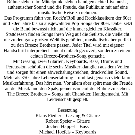
Bühne stehen. Im Mittelpunkt stehen handgemachte Livemusik,
authentischer Sound und die Freude, das Publikum mit auf eine
musikalische Reise zu nehmen.
Das Programm führt von Rock'n'Roll und Rockklassikern der 60er
und 70er Jahre bis zu ausgewählten Pop-Songs der 80er. Dabei setzt
die Band bewusst nicht auf die immer gleichen Klassiker.
Stattdessen finden Songs ihren Weg auf die Setliste, die vielleicht
nie zu den ganz großen Welthits gehörten, musikalisch aber perfekt
zu den Breeze Brothers passen. Jeder Titel wird mit eigener
Handschrift interpretiert – nicht einfach gecovert, sondern zu einem
echten Breeze-Brothers-Song gemacht.
Mit Gesang, zwei Gitarren, Keyboards, Bass, Drums und
Percussion schöpfen die sechs Musiker klanglich aus dem Vollen
und sorgen für einen abwechslungsreichen, druckvollen Sound.
Mehr als 350 Jahre Lebenserfahrung – und fast genauso viele Jahre
Musikerfahrung. Das hört man. Vor allem aber spürt man die Freude
an der Musik und den Spaß, gemeinsam auf der Bühne zu stehen.
The Breeze Brothers – Songs mit Charakter. Handgemacht. Mit
Leidenschaft gespielt.
Besetzung
Klaus Fiedler – Gesang & Gitarre
Robert Speier – Gitarre
Jochen Happel – Bass
Michael Hoefels – Keyboards