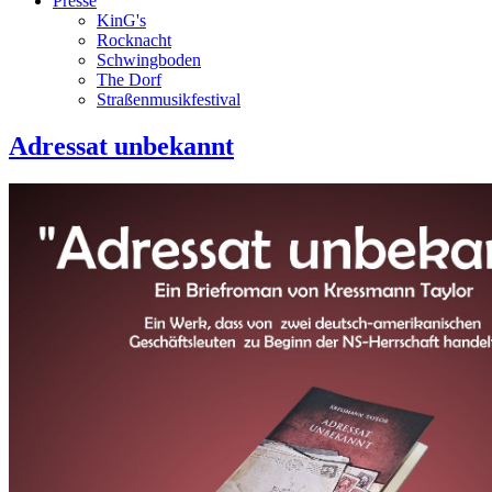
Presse
KinG's
Rocknacht
Schwingboden
The Dorf
Straßenmusikfestival
Adressat unbekannt